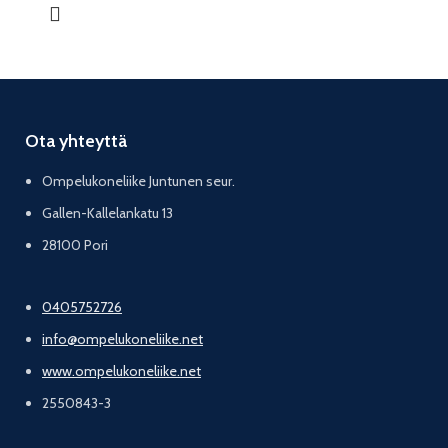
Ota yhteyttä
Ompelukoneliike Juntunen seur.
Gallen-Kallelankatu 13
28100 Pori
0405752726
info@ompelukoneliike.net
www.ompelukoneliike.net
2550843-3