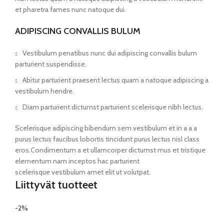
et pharetra fames nunc natoque dui.
ADIPISCING CONVALLIS BULUM
Vestibulum penatibus nunc dui adipiscing convallis bulum
parturient suspendisse.
Abitur parturient praesent lectus quam a natoque adipiscing a
vestibulum hendre.
Diam parturient dictumst parturient scelerisque nibh lectus.
Scelerisque adipiscing bibendum sem vestibulum et in a a a
purus lectus faucibus lobortis tincidunt purus lectus nisl class
eros.Condimentum a et ullamcorper dictumst mus et tristique
elementum nam inceptos hac parturient
scelerisque vestibulum amet elit ut volutpat.
Liittyvät tuotteet
-2%