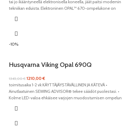
tai jo ikääntyneellä elektronisella koneella, jäät paitsi modernin
tekniikan eduista. Elektroninen OPAL™ 670-ompelukone on
-10%
Husqvarna Viking Opal 690Q
1210,00
€
1345,00
€
toimitusaika 1-2 vk KÄYTTÄJÄYSTÄVÄLLINEN JA KÄTEVÄ •
Ainutlaatuinen SEWING ADVISOR® tekee säädöt puolestasi. •
Kolme LED-valoa ehkäisee varjojen muodostumisen ompelun