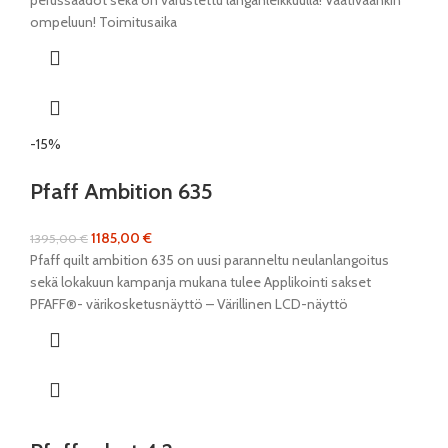
perussäädöt sekä on varustettu langanleikkuulla! Vaativaankin
ompeluun! Toimitusaika
-15%
Pfaff Ambition 635
1185,00
€
1395,00
€
Pfaff quilt ambition 635 on uusi paranneltu neulanlangoitus
sekä lokakuun kampanja mukana tulee Applikointi sakset
PFAFF®- värikosketusnäyttö – Värillinen LCD-näyttö