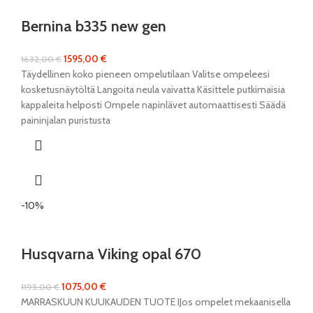
Bernina b335 new gen
1595,00
€
1632,00
€
Täydellinen koko pieneen ompelutilaan Valitse ompeleesi
kosketusnäytöltä Langoita neula vaivatta Käsittele putkimaisia
kappaleita helposti Ompele napinlävet automaattisesti Säädä
paininjalan puristusta
-10%
Husqvarna Viking opal 670
1075,00
€
1195,00
€
MARRASKUUN KUUKAUDEN TUOTE IJos ompelet mekaanisella