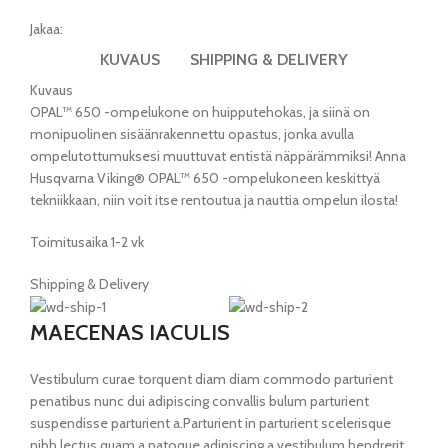
Jakaa:
KUVAUS
SHIPPING & DELIVERY
Kuvaus
OPAL™ 650 -ompelukone on huipputehokas, ja siinä on
monipuolinen sisäänrakennettu opastus, jonka avulla
ompelutottumuksesi muuttuvat entistä näppärämmiksi! Anna
Husqvarna Viking® OPAL™ 650 -ompelukoneen keskittyä
tekniikkaan, niin voit itse rentoutua ja nauttia ompelun ilosta!
Toimitusaika 1-2 vk
Shipping & Delivery
MAECENAS IACULIS
Vestibulum curae torquent diam diam commodo parturient
penatibus nunc dui adipiscing convallis bulum parturient
suspendisse parturient a.Parturient in parturient scelerisque
nibh lectus quam a natoque adipiscing a vestibulum hendrerit