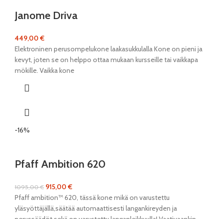
Janome Driva
449,00
€
Elektroninen perusompelukone laakasukkulalla Kone on pieni ja
kevyt, joten se on helppo ottaa mukaan kursseille tai vaikkapa
mökille. Vaikka kone
-16%
Pfaff Ambition 620
915,00
€
1095,00
€
Pfaff ambition™ 620, tässä kone mikä on varustettu
yläsyöttäjällä,säätää automaattisesti langankireyden ja