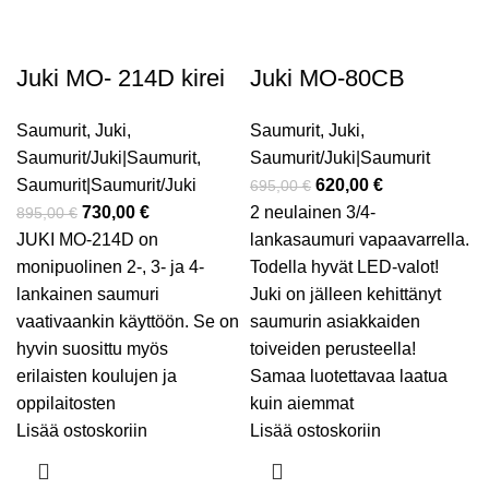
Juki MO- 214D kirei
Juki MO-80CB
Saumurit
,
Juki
,
Saumurit
,
Juki
,
Saumurit/Juki|Saumurit
,
Saumurit/Juki|Saumurit
Saumurit|Saumurit/Juki
620,00
€
695,00
€
730,00
€
2 neulainen 3/4-
895,00
€
JUKI MO-214D on
lankasaumuri vapaavarrella.
monipuolinen 2-, 3- ja 4-
Todella hyvät LED-valot!
lankainen saumuri
Juki on jälleen kehittänyt
vaativaankin käyttöön. Se on
saumurin asiakkaiden
hyvin suosittu myös
toiveiden perusteella!
erilaisten koulujen ja
Samaa luotettavaa laatua
oppilaitosten
kuin aiemmat
Lisää ostoskoriin
Lisää ostoskoriin