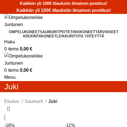
Kaikkiin yli 100€ tilauksiin ilmainen postitus!
Kaikkiin yli 100€ tilauksiin ilmainen postitus!
OMPELUKONEET
SAUMURIT
PEITETIKKIKONEET
TARVIKKEET
KIRJONTAKONEET
LEIKKURIT
OTA YHTEYTTÄ
Haku
0
items
0,00
€
0
items
0,00
€
Menu
Juki
Etusivu
Saumurit
Juki
-18%
-11%