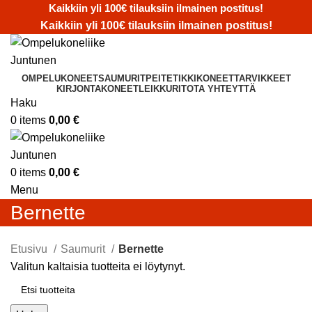
Kaikkiin yli 100€ tilauksiin ilmainen postitus!
Kaikkiin yli 100€ tilauksiin ilmainen postitus!
OMPELUKONEET
SAUMURIT
PEITETIKKIKONEET
TARVIKKEET
KIRJONTAKONEET
LEIKKURIT
OTA YHTEYTTÄ
Haku
0
items
0,00
€
0
items
0,00
€
Menu
Bernette
Etusivu
Saumurit
Bernette
Valitun kaltaisia tuotteita ei löytynyt.