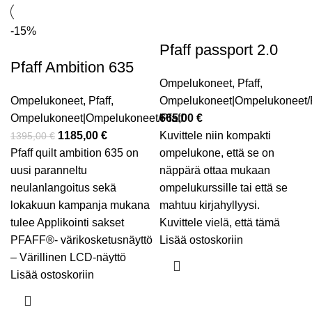
-15%
Pfaff passport 2.0
Pfaff Ambition 635
Ompelukoneet
,
Pfaff
,
Ompelukoneet
,
Pfaff
,
Ompelukoneet|Ompelukoneet/P
Ompelukoneet|Ompelukoneet/Pfaff
665,00
€
1185,00
€
Kuvittele niin kompakti
1395,00
€
Pfaff quilt ambition 635 on
ompelukone, että se on
uusi paranneltu
näppärä ottaa mukaan
neulanlangoitus sekä
ompelukurssille tai että se
lokakuun kampanja mukana
mahtuu kirjahyllyysi.
tulee Applikointi sakset
Kuvittele vielä, että tämä
PFAFF®- värikosketusnäyttö
Lisää ostoskoriin
– Värillinen LCD-näyttö
Lisää ostoskoriin