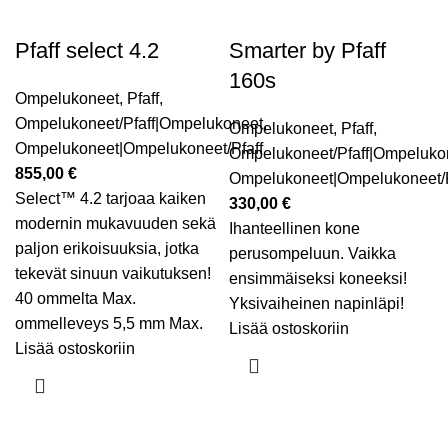
Pfaff select 4.2
Smarter by Pfaff
160s
Ompelukoneet
,
Pfaff
,
Ompelukoneet/Pfaff|Ompelukoneet
,
Ompelukoneet
,
Pfaff
,
Ompelukoneet|Ompelukoneet/Pfaff
Ompelukoneet/Pfaff|Ompeluko
855,00
€
Ompelukoneet|Ompelukoneet/P
Select™ 4.2 tarjoaa kaiken
330,00
€
modernin mukavuuden sekä
Ihanteellinen kone
paljon erikoisuuksia, jotka
perusompeluun. Vaikka
tekevät sinuun vaikutuksen!
ensimmäiseksi koneeksi!
40 ommelta Max.
Yksivaiheinen napinläpi!
ommelleveys 5,5 mm Max.
Lisää ostoskoriin
Lisää ostoskoriin