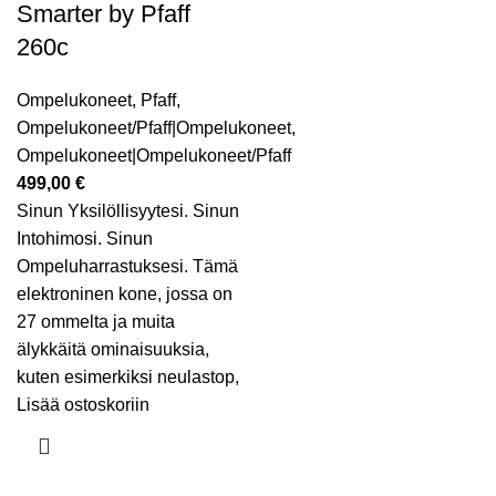
Smarter by Pfaff
260c
Ompelukoneet
,
Pfaff
,
Ompelukoneet/Pfaff|Ompelukoneet
,
Ompelukoneet|Ompelukoneet/Pfaff
499,00
€
Sinun Yksilöllisyytesi. Sinun
Intohimosi. Sinun
Ompeluharrastuksesi. Tämä
elektroninen kone, jossa on
27 ommelta ja muita
älykkäitä ominaisuuksia,
kuten esimerkiksi neulastop,
Lisää ostoskoriin