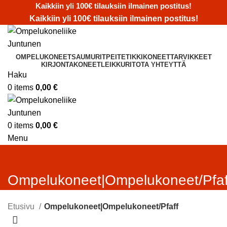
Kaikkiin yli 100€ tilauksiin ilmainen postitus!
Kaikkiin yli 100€ tilauksiin ilmainen postitus!
OMPELUKONEET
SAUMURIT
PEITETIKKIKONEET
TARVIKKEET
KIRJONTAKONEET
LEIKKURIT
OTA YHTEYTTÄ
Haku
0
items
0,00
€
0
items
0,00
€
Menu
Ompelukoneet|Ompelukoneet/Pfaf
Etusivu
Ompelukoneet|Ompelukoneet/Pfaff