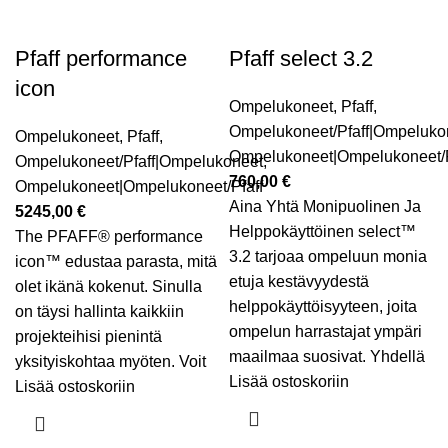
Pfaff performance
Pfaff select 3.2
icon
Ompelukoneet
,
Pfaff
,
Ompelukoneet/Pfaff|Ompeluko
Ompelukoneet
,
Pfaff
,
Ompelukoneet|Ompelukoneet/P
Ompelukoneet/Pfaff|Ompelukoneet
,
760,00
€
Ompelukoneet|Ompelukoneet/Pfaff
Aina Yhtä Monipuolinen Ja
5245,00
€
Helppokäyttöinen select™
The PFAFF® performance
3.2 tarjoaa ompeluun monia
icon™ edustaa parasta, mitä
etuja kestävyydestä
olet ikänä kokenut. Sinulla
helppokäyttöisyyteen, joita
on täysi hallinta kaikkiin
ompelun harrastajat ympäri
projekteihisi pienintä
maailmaa suosivat. Yhdellä
yksityiskohtaa myöten. Voit
Lisää ostoskoriin
Lisää ostoskoriin