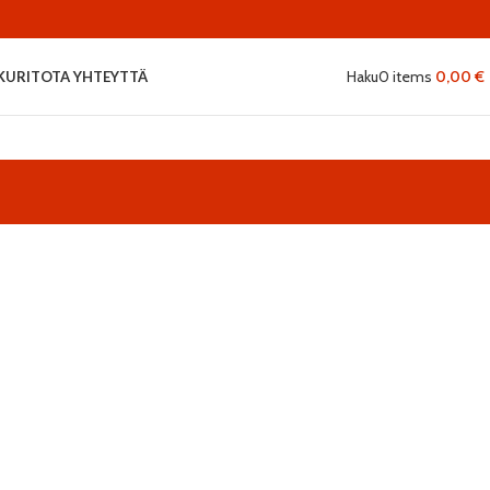
Haku
0
items
0,00
€
KURIT
OTA YHTEYTTÄ
Decor
Et vestibulum quis a suspendisse