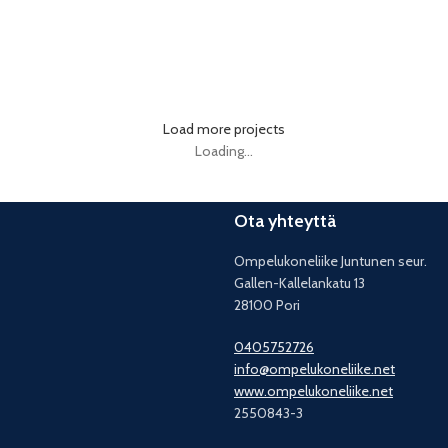
Lighting
Venenatis nam phasellus
Load more projects
Loading...
Ota yhteyttä
Ompelukoneliike Juntunen seur.
Gallen-Kallelankatu 13
28100 Pori
0405752726
info@ompelukoneliike.net
www.ompelukoneliike.net
2550843-3