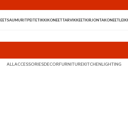
EET
SAUMURIT
PEITETIKKIKONEET
TARVIKKEET
KIRJONTAKONEET
LEIK
ALL
ACCESSORIES
DECOR
FURNITURE
KITCHEN
LIGHTING
Furniture
Netus eu mollis hac dignis