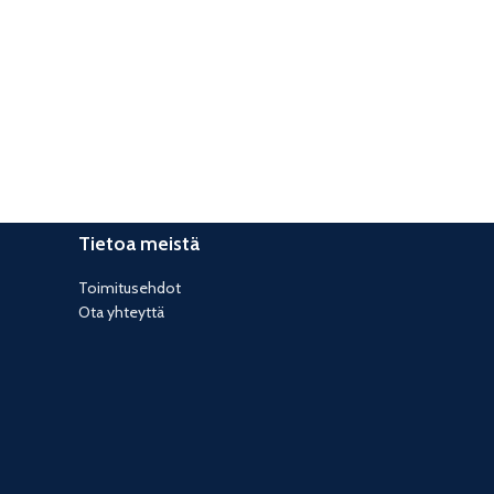
Kitchen
Leo uteu ullamcorper
Tietoa meistä
Toimitusehdot
Ota yhteyttä