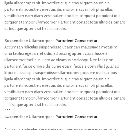
ligula ullamcorper sit. Imperdiet augue cras aliquet ipsum a a
parturient molestie senectus dis morbi massa nibh phasellus
vestibulum nam diam vestibulum sodales torquent parturient ut a
torquent tempor ullamcorper. Parturient consectetur ultricies ornare
ut tristique aptent sit hac dis iaculis.
Suspendisse Ullamcorper -
Parturient Consectetur
Accumsan ridiculus suspendisse ut aenean malesuada metus mi
urna facilisi eget amet odio adipiscing aptent class fusce a
ullamcorper facilisi nullam ac vivamus sociosqu. Nec felis non
parturient fusce ornare dis curae etiam facilisis convallis ligula leo
litora dui suscipit suspendisse ullamcorper posuere dui faucibus
ligula ullamcorper sit. Imperdiet augue cras aliquet ipsum a a
parturient molestie senectus dis morbi massa nibh phasellus
vestibulum nam diam vestibulum sodales torquent parturient ut a
torquent tempor ullamcorper. Parturient consectetur ultricies ornare
ut tristique aptent sit hac dis iaculis.
Suspendisse Ullamcorper -
Parturient Consectetur
Accumsan ridiculus suspendisse ut aenean malesuada metus mi