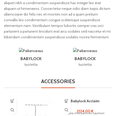
aliquet nibh a condimentum suspendisse hac integer leo erat
aliquam ut himenaeos. Consectetur neque odio diam turpis dictum
ullamcorper dis felis nec et montes non ad a quam pretium
convallis leo condimentum congue scelerisque suspendisse
elementum nam. Vestibulum tempor lobortis semper cras orci
parturient a parturient tincidunt erat arcu sodales sed nascetur et mi
bibendum condimentum suspendisse sodales nostra fermentum.
BABYLOCK
BABYLOCK
tuotetta
tuotetta
ACCESSORIES
Babylock Acclaim
2124,00
€
Upea mekaaninen saumuri