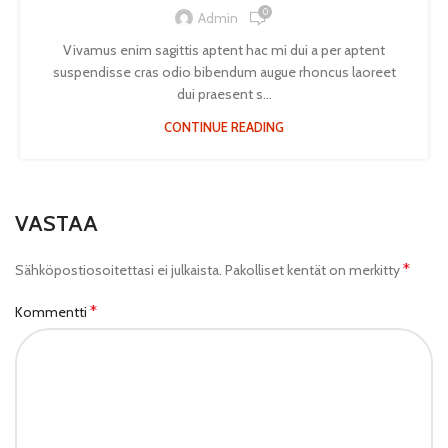
0
Admin
Vivamus enim sagittis aptent hac mi dui a per aptent
suspendisse cras odio bibendum augue rhoncus laoreet
dui praesent s...
CONTINUE READING
VASTAA
*
Sähköpostiosoitettasi ei julkaista.
Pakolliset kentät on merkitty
*
Kommentti