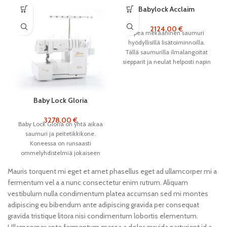
Babylock Acclaim
2124,00
€
Upea mekaaninen saumuri
hyödyllisillä lisätoiminnoilla.
Tällä saumurilla ilmalangoitat
siepparit ja neulat helposti napin
painalluksella, ompelet jopa
1500 tikkiä minuutissa ja
Baby Lock Gloria
3278,00
€
Baby Lock Gloria on yhtä aikaa
saumuri ja peitetikkikone.
Koneessa on runsaasti
ommelyhdistelmiä jokaiseen
tarpeeseen. Langanpujoitus
Mauris torquent mi eget et amet phasellus eget ad ullamcorper mi a
onnistuu helposti
fermentum vel a a nunc consectetur enim rutrum. Aliquam
ilmalangoituksen avulla.
vestibulum nulla condimentum platea accumsan sed mi montes
adipiscing eu bibendum ante adipiscing gravida per consequat
gravida tristique litora nisi condimentum lobortis elementum.