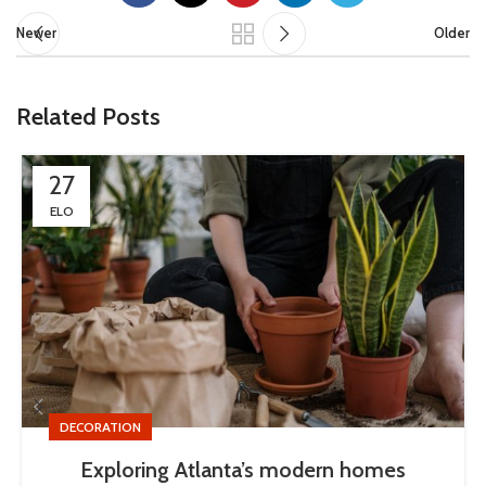
Newer
Older
Related Posts
27
ELO
DECORATION
Exploring Atlanta’s modern homes