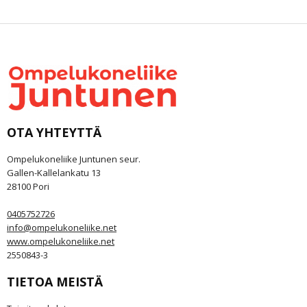
OTA YHTEYTTÄ
Ompelukoneliike Juntunen seur.
Gallen-Kallelankatu 13
28100 Pori
0405752726
info@ompelukoneliike.net
www.ompelukoneliike.net
2550843-3
TIETOA MEISTÄ