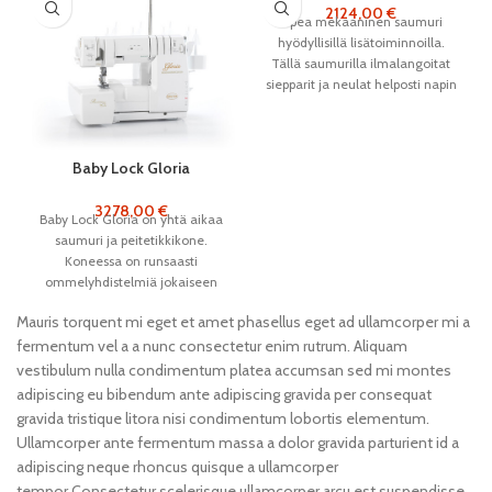
2124,00
€
Upea mekaaninen saumuri
hyödyllisillä lisätoiminnoilla.
Tällä saumurilla ilmalangoitat
siepparit ja neulat helposti napin
painalluksella, ompelet jopa
1500 tikkiä minuutissa ja
Baby Lock Gloria
3278,00
€
Baby Lock Gloria on yhtä aikaa
saumuri ja peitetikkikone.
Koneessa on runsaasti
ommelyhdistelmiä jokaiseen
tarpeeseen. Langanpujoitus
Mauris torquent mi eget et amet phasellus eget ad ullamcorper mi a
onnistuu helposti
fermentum vel a a nunc consectetur enim rutrum. Aliquam
ilmalangoituksen avulla.
vestibulum nulla condimentum platea accumsan sed mi montes
adipiscing eu bibendum ante adipiscing gravida per consequat
gravida tristique litora nisi condimentum lobortis elementum.
Ullamcorper ante fermentum massa a dolor gravida parturient id a
adipiscing neque rhoncus quisque a ullamcorper
tempor.Consectetur scelerisque ullamcorper arcu est suspendisse