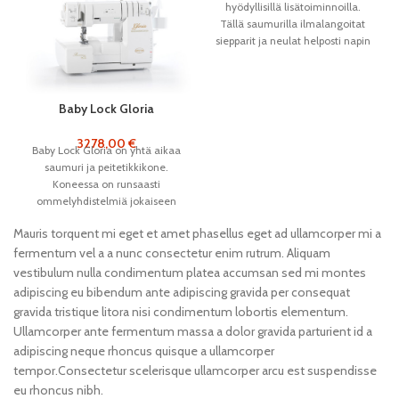
hyödyllisillä lisätoiminnoilla.
Tällä saumurilla ilmalangoitat
siepparit ja neulat helposti napin
painalluksella, ompelet jopa
1500 tikkiä minuutissa ja
Baby Lock Gloria
3278,00
€
Baby Lock Gloria on yhtä aikaa
saumuri ja peitetikkikone.
Koneessa on runsaasti
ommelyhdistelmiä jokaiseen
tarpeeseen. Langanpujoitus
Mauris torquent mi eget et amet phasellus eget ad ullamcorper mi a
onnistuu helposti
fermentum vel a a nunc consectetur enim rutrum. Aliquam
ilmalangoituksen avulla.
vestibulum nulla condimentum platea accumsan sed mi montes
adipiscing eu bibendum ante adipiscing gravida per consequat
gravida tristique litora nisi condimentum lobortis elementum.
Ullamcorper ante fermentum massa a dolor gravida parturient id a
adipiscing neque rhoncus quisque a ullamcorper
tempor.Consectetur scelerisque ullamcorper arcu est suspendisse
eu rhoncus nibh.