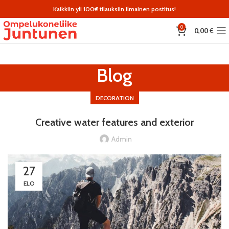
Kaikkiin yli 100€ tilauksiin ilmainen postitus!
0
0,00
€
Blog
DECORATION
Creative water features and exterior
Admin
27
ELO