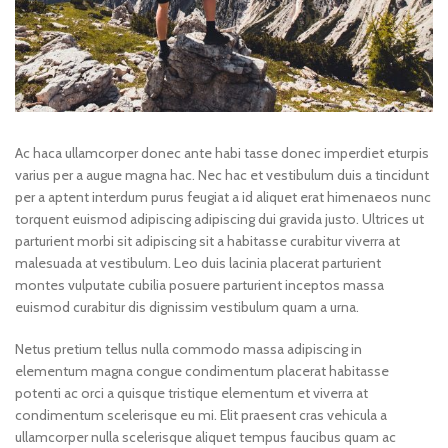
Ac haca ullamcorper donec ante habi tasse donec imperdiet eturpis
varius per a augue magna hac. Nec hac et vestibulum duis a tincidunt
per a aptent interdum purus feugiat a id aliquet erat himenaeos nunc
torquent euismod adipiscing adipiscing dui gravida justo. Ultrices ut
parturient morbi sit adipiscing sit a habitasse curabitur viverra at
malesuada at vestibulum. Leo duis lacinia placerat parturient
montes vulputate cubilia posuere parturient inceptos massa
euismod curabitur dis dignissim vestibulum quam a urna.
Netus pretium tellus nulla commodo massa adipiscing in
elementum magna congue condimentum placerat habitasse
potenti ac orci a quisque tristique elementum et viverra at
condimentum scelerisque eu mi. Elit praesent cras vehicula a
ullamcorper nulla scelerisque aliquet tempus faucibus quam ac