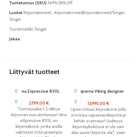
Tuotetunnus (SKU):
fe9fc289c3ff
Luokat
Kirjontakoneet
,
Kirjontakoneet|Kirjontakoneet/Singer
,
Singer
Tuotemerkki:
Singer
Jakaa:
Liittyvät tuotteet
Elna Expressive 830L
Husqvarna Viking designer
Hu
Epic 3
2799,00
€
12995,00
€
Toimitusaika 1-2 vkKoe
Upea Uutuus kirjovakone jolla
kirjonnan uusi ulottuvuus! elna
onnistuu vapaavarsikirjonta ja
eXpressive 830L on
omp
kehän scannaus! Uudessa
kirjontakone, jonka avulla
kirjontayksikössä ei ole vain
valmistat mitä upeampia
er
alan suurin kirjonta-ala*, vaan