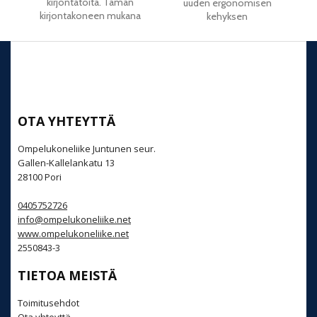
kirjontatöitä. Tämän
joh
uuden ergonomisen
kirjontakoneen mukana
kehyksen
OTA YHTEYTTÄ
Ompelukoneliike Juntunen seur.
Gallen-Kallelankatu 13
28100 Pori
0405752726
info@ompelukoneliike.net
www.ompelukoneliike.net
2550843-3
TIETOA MEISTÄ
Toimitusehdot
Ota yhteyttä