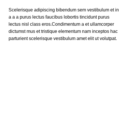
Scelerisque adipiscing bibendum sem vestibulum et in
a a a purus lectus faucibus lobortis tincidunt purus
lectus nisl class eros.Condimentum a et ullamcorper
dictumst mus et tristique elementum nam inceptos hac
parturient scelerisque vestibulum amet elit ut volutpat.
Ota yhteyttä
Ompelukoneliike Juntunen seur.
Gallen-Kallelankatu 13
28100 Pori
0405752726