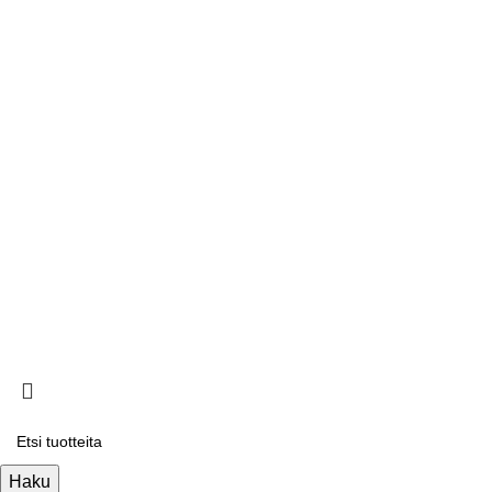
info@ompelukoneliike.net
www.ompelukoneliike.net
2550843-3
Tietoa meistä
Toimitusehdot
Ota yhteyttä
Copyright © ompelukoneliike
Haku