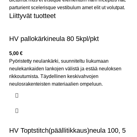
parturient scelerisque vestibulum amet elit ut volutpat.
Liittyvät tuotteet
HV pallokärkineula 80 5kpl/pkt
5,00
€
Pyöristetty neulankärki, suunniteltu liukumaan
neulekankaiden lankojen välistä ja estää neuloksen
rikkoutumista. Täydellinen keskivahvojen
neulosrakenteisten materiaalien ompeluun.
HV Toptstitch(päällitikkaus)neula 100, 5