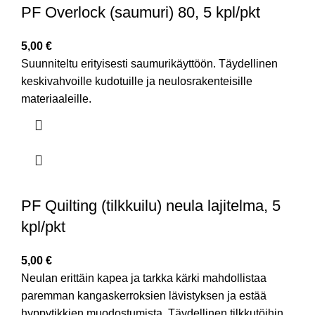
PF Overlock (saumuri) 80, 5 kpl/pkt
5,00
€
Suunniteltu erityisesti saumurikäyttöön. Täydellinen
keskivahvoille kudotuille ja neulosrakenteisille
materiaaleille.
PF Quilting (tilkkuilu) neula lajitelma, 5
kpl/pkt
5,00
€
Neulan erittäin kapea ja tarkka kärki mahdollistaa
paremman kangaskerroksien lävistyksen ja estää
hyppytikkien muodostumista. Täydellinen tilkkutöihin