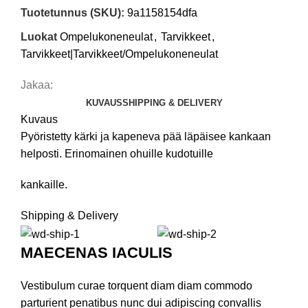
Tuotetunnus (SKU):
9a1158154dfa
Luokat
Ompelukoneneulat
,
Tarvikkeet
,
Tarvikkeet|Tarvikkeet/Ompelukoneneulat
Jakaa:
KUVAUS
SHIPPING & DELIVERY
Kuvaus
Pyöristetty kärki ja kapeneva pää läpäisee kankaan
helposti. Erinomainen ohuille kudotuille
kankaille.
Shipping & Delivery
MAECENAS IACULIS
Vestibulum curae torquent diam diam commodo
parturient penatibus nunc dui adipiscing convallis