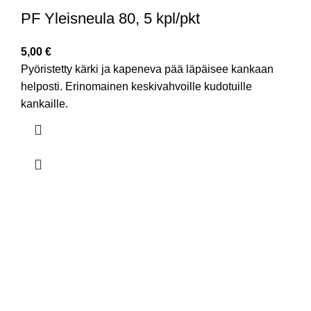
PF Yleisneula 80, 5 kpl/pkt
5,00
€
Pyöristetty kärki ja kapeneva pää läpäisee kankaan
helposti. Erinomainen keskivahvoille kudotuille
kankaille.
Ota yhteyttä
Ompelukoneliike Juntunen seur.
Gallen-Kallelankatu 13