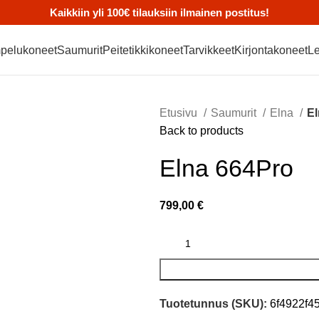
Kaikkiin yli 100€ tilauksiin ilmainen postitus!
pelukoneet
Saumurit
Peitetikkikoneet
Tarvikkeet
Kirjontakoneet
Le
Etusivu
Saumurit
Elna
El
Back to products
Elna 664Pro
799,00
€
Tuotetunnus (SKU):
6f4922f4