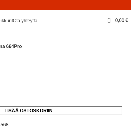
0
0,00
€
ikkurit
Ota yhteyttä
na 664Pro
LISÄÄ OSTOSKORIIN
5568