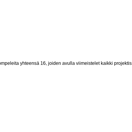
peleita yhteensä 16, joiden avulla viimeistelet kaikki projekti
Ota yhteyttä
Ompelukoneliike Juntunen 