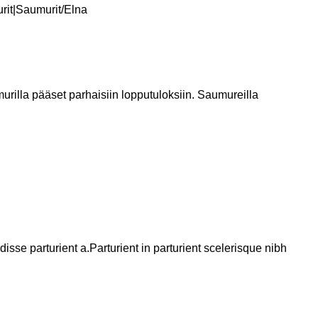
rit|Saumurit/Elna
rilla pääset parhaisiin lopputuloksiin. Saumureilla
se parturient a.Parturient in parturient scelerisque nibh