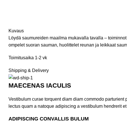
Kuvaus
Löydä saumureiden maailma mukavalla tavalla – toiminnot o
ompelet suoran sauman, huolittelet reunan ja leikkaat sau
Toimitusaika 1-2 vk
Shipping & Delivery
MAECENAS IACULIS
Vestibulum curae torquent diam diam commodo parturient pen
lectus quam a natoque adipiscing a vestibulum hendrerit e
ADIPISCING CONVALLIS BULUM