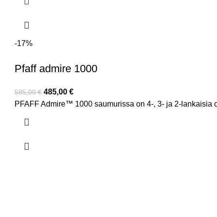
-17%
Pfaff admire 1000
485,00
€
585,00
€
PFAFF Admire™ 1000 saumurissa on 4-, 3- ja 2-lankaisia om