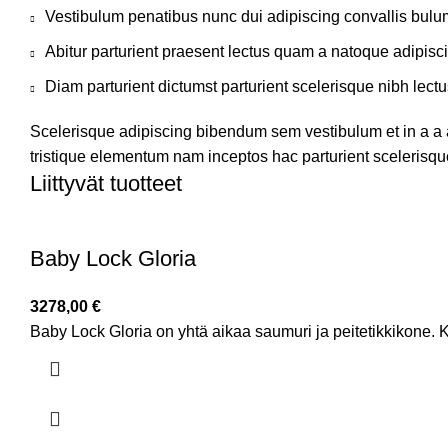
Vestibulum penatibus nunc dui adipiscing convallis bulu
Abitur parturient praesent lectus quam a natoque adipisc
Diam parturient dictumst parturient scelerisque nibh lectu
Scelerisque adipiscing bibendum sem vestibulum et in a a a
tristique elementum nam inceptos hac parturient scelerisque
Liittyvät tuotteet
Baby Lock Gloria
3278,00
€
Baby Lock Gloria on yhtä aikaa saumuri ja peitetikkikone.