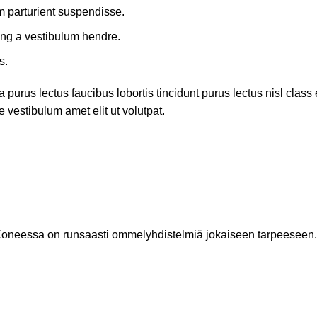
m parturient suspendisse.
ing a vestibulum hendre.
s.
 purus lectus faucibus lobortis tincidunt purus lectus nisl cla
 vestibulum amet elit ut volutpat.
 Koneessa on runsaasti ommelyhdistelmiä jokaiseen tarpeeseen.