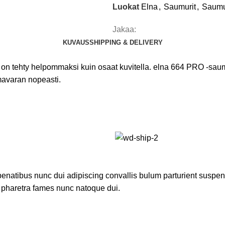
Luokat
Elna
,
Saumurit
,
Saumu
Jakaa:
KUVAUS
SHIPPING & DELIVERY
n tehty helpommaksi kuin osaat kuvitella. elna 664 PRO -saumu
mavaran nopeasti.
atibus nunc dui adipiscing convallis bulum parturient suspendis
t pharetra fames nunc natoque dui.