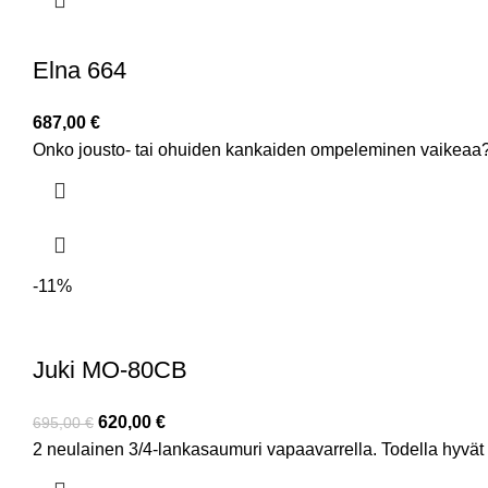
Elna 664
687,00
€
Onko jousto- tai ohuiden kankaiden ompeleminen vaikeaa? El
-11%
Juki MO-80CB
620,00
€
695,00
€
2 neulainen 3/4-lankasaumuri vapaavarrella. Todella hyvät 